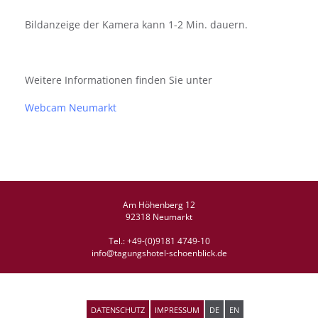
Bildanzeige der Kamera kann 1-2 Min. dauern.
Weitere Informationen finden Sie unter
Webcam Neumarkt
Am Höhenberg 12
92318 Neumarkt
Tel.:
+49-(0)9181 4749-10
info@tagungshotel-schoenblick.de
DATENSCHUTZ
IMPRESSUM
DE
EN